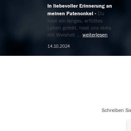
In liebevoller Erinnerung an
meinen Patenonkel
Du
hast ein langes, erfülltes
Leben gelebt, hast uns stets
mit Weisheit
...
weiterlesen
14.10.2024
Schreiben Sie