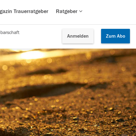
gazin Trauerratgeber
Ratgeber
barschaft
Anmelden
Zum
Abo