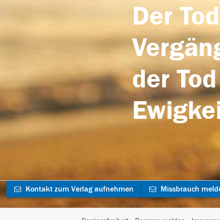
Der Tod
Vergäng
der Tod
Ewigkei
Kontakt zum Verlag aufnehmen
Missbrauch meld