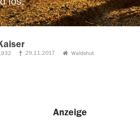
d los,
Kaiser
29.11.2017
1932
Waldshut
Anzeige