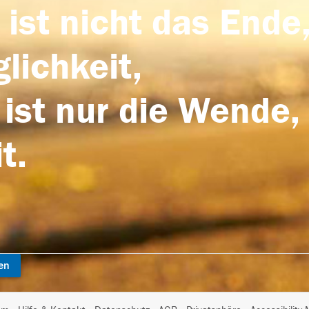
 ist nicht das Ende,
lichkeit,
 ist nur die Wende,
t.
en