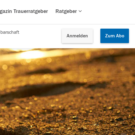
gazin Trauerratgeber
Ratgeber
barschaft
Anmelden
Zum
Abo