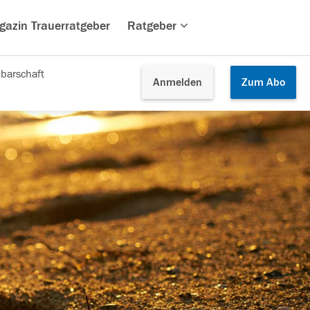
gazin Trauerratgeber
Ratgeber
barschaft
Anmelden
Zum
Abo