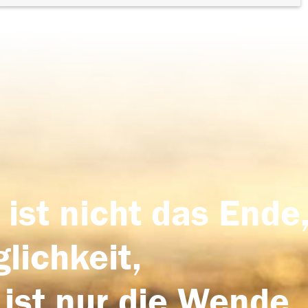
 ist nicht das Ende,
lichkeit,
 ist nur die Wende,