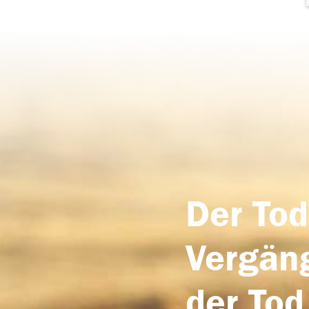
Der Tod
Vergäng
der Tod