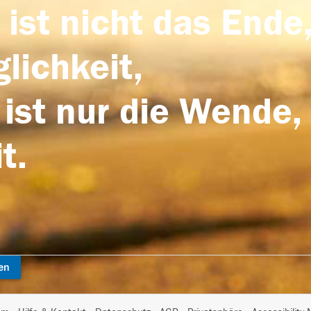
 ist nicht das Ende,
lichkeit,
 ist nur die Wende,
t.
en