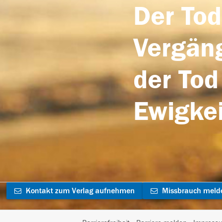
Der Tod
Vergäng
der Tod
Ewigkei
Kontakt zum Verlag aufnehmen
Missbrauch meld