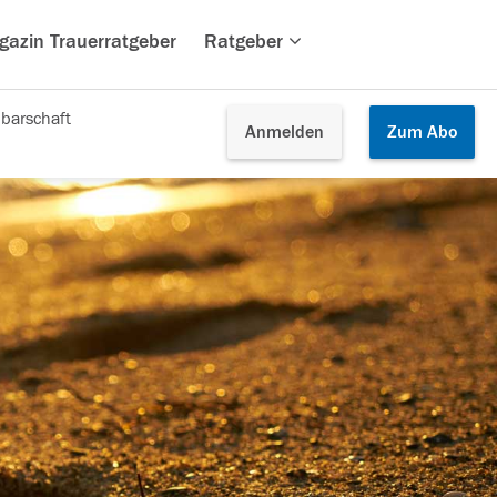
gazin Trauerratgeber
Ratgeber
barschaft
Anmelden
Zum
Abo