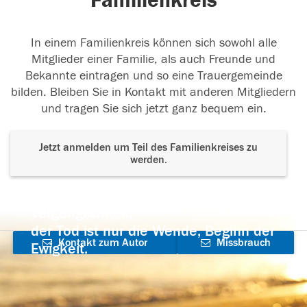
Familienkreis
In einem Familienkreis können sich sowohl alle
Mitglieder einer Familie, als auch Freunde und
Bekannte eintragen und so eine Trauergemeinde
bilden. Bleiben Sie in Kontakt mit anderen Mitgliedern
und tragen Sie sich jetzt ganz bequem ein.
Jetzt anmelden um Teil des Familienkreises zu
werden.
Der Tod ist nicht das Ende, nicht die
Vergänglichkeit,
der Tod ist nur die Wende, Beginn der
Kontakt zum Autor
Missbrauch
Ewigkeit.
aufnehmen
melden