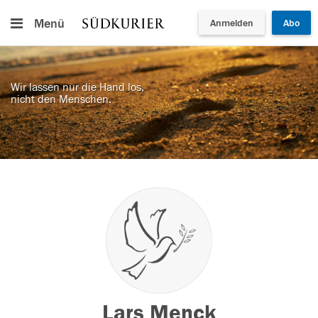
Menü
Anmelden
Abo
Wir lassen nur die Hand los,
nicht den Menschen.
Lars Menck