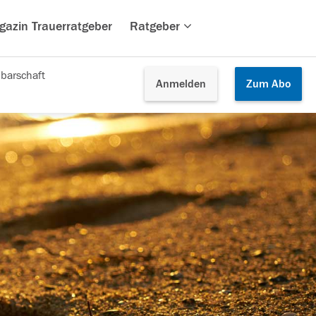
gazin Trauerratgeber
Ratgeber
barschaft
Anmelden
Zum
Abo