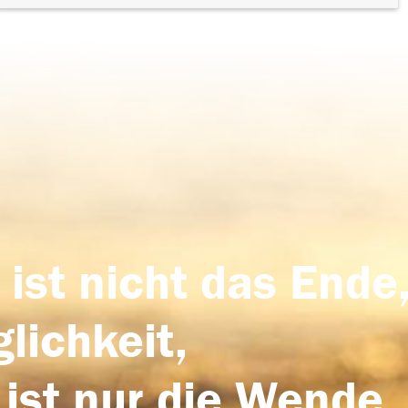
 ist nicht das Ende,
lichkeit,
 ist nur die Wende,