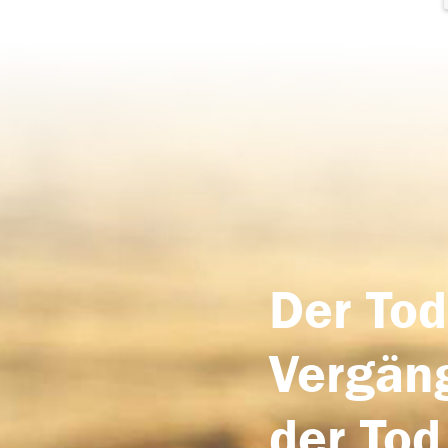
Der Tod
Vergäng
der Tod