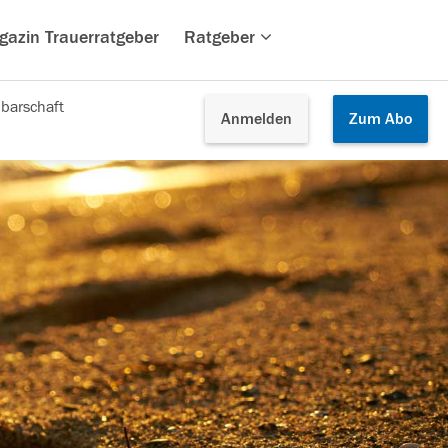
gazin Trauerratgeber
Ratgeber
barschaft
Anmelden
Zum
Abo