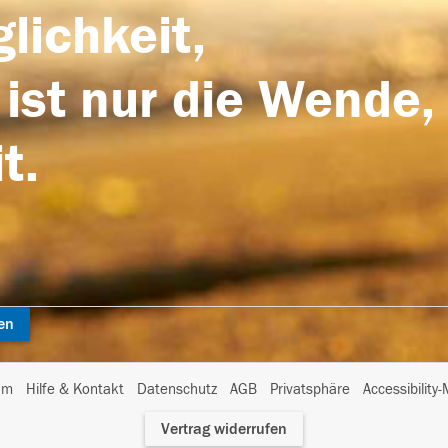
lichkeit,
 ist nur die Wende,
t.
en
I
um
Hilfe & Kontakt
Datenschutz
AGB
Privatsphäre
Accessibility
m
Vertrag widerrufen
A