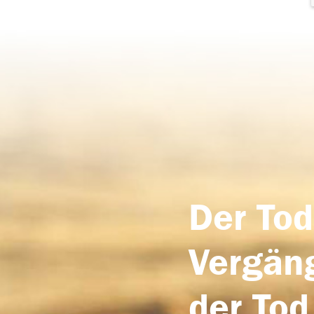
Der Tod
Vergäng
der Tod