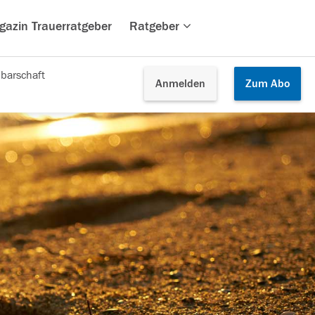
gazin Trauerratgeber
Ratgeber
barschaft
Anmelden
Zum
Abo