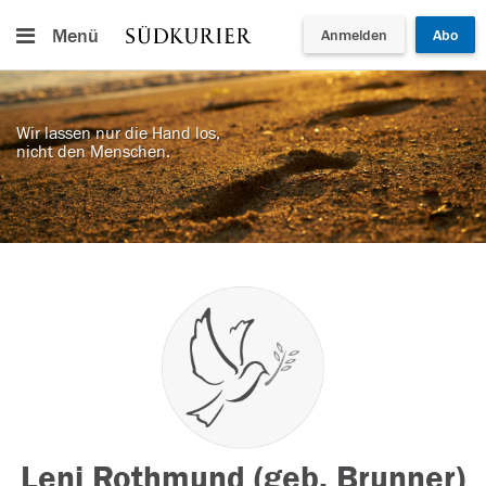
Menü
Anmelden
Abo
Wir lassen nur die Hand los,
nicht den Menschen.
Leni Rothmund (geb. Brunner)