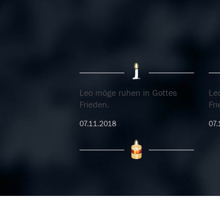
Leo möge ruhen in Gottes
Le
Frieden.
Fri
07.11.2018
07.
06.11.2018