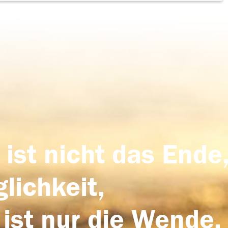
 ist nicht das Ende,
lichkeit,
 ist nur die Wende,