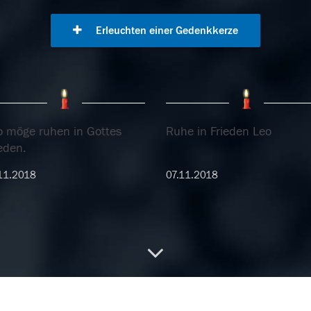
Erleuchten einer Gedenkkerze
o möge ruhen in Gottes
Ruhe in Frieden Leo
eden.
11.2018
07.11.2018