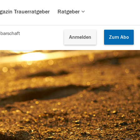
gazin Trauerratgeber
Ratgeber
barschaft
Anmelden
Zum
Abo