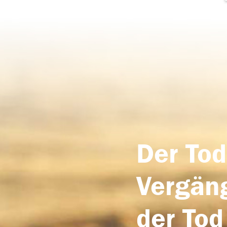
Der Tod
Vergäng
der Tod