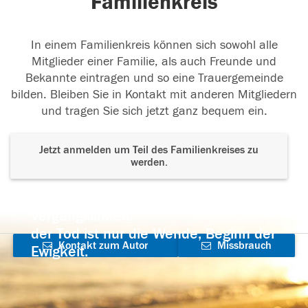
Familienkreis
In einem Familienkreis können sich sowohl alle
Mitglieder einer Familie, als auch Freunde und
Bekannte eintragen und so eine Trauergemeinde
bilden. Bleiben Sie in Kontakt mit anderen Mitgliedern
und tragen Sie sich jetzt ganz bequem ein.
Jetzt anmelden um Teil des Familienkreises zu
werden.
Der Tod ist nicht das Ende, nicht die
Vergänglichkeit,
der Tod ist nur die Wende, Beginn der
Kontakt zum Autor
Missbrauch
Ewigkeit.
aufnehmen
melden