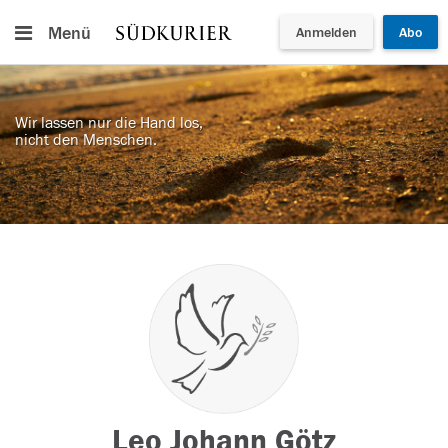
Menü
Anmelden
Abo
Wir lassen nur die Hand los,
nicht den Menschen.
Leo Johann Götz