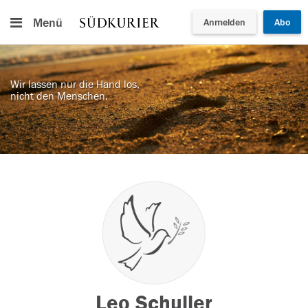
Menü
Anmelden
Abo
Wir lassen nur die Hand los,
nicht den Menschen.
Leo Schuller