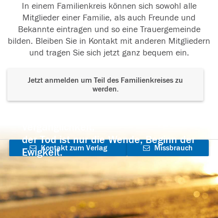
In einem Familienkreis können sich sowohl alle
Mitglieder einer Familie, als auch Freunde und
Bekannte eintragen und so eine Trauergemeinde
bilden. Bleiben Sie in Kontakt mit anderen Mitgliedern
und tragen Sie sich jetzt ganz bequem ein.
Jetzt anmelden um Teil des Familienkreises zu
werden.
Der Tod ist nicht das Ende, nicht die
Vergänglichkeit,
der Tod ist nur die Wende, Beginn der
Kontakt zum Verlag
Missbrauch
Ewigkeit.
aufnehmen
melden