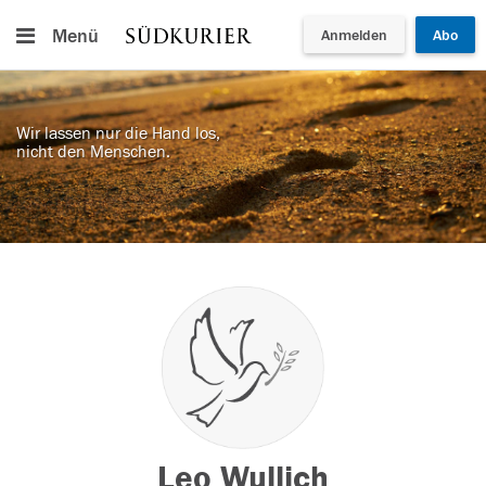
Menü
Anmelden
Abo
Wir lassen nur die Hand los,
nicht den Menschen.
Leo Wullich