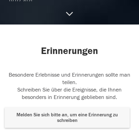
07.02.2021
Ruhe in Frieden Leo
Ich kann es immer noch
nicht fassen! Du warst so ein netter Mensch.
...
weiterlesen
Erinnerungen
07.02.2021
Besondere Erlebnisse und Erinnerungen sollte man
teilen.
Unser herzliches beileid
Herzliches beileid
Schreiben Sie über die Ereignisse, die Ihnen
besonders in Erinnerung geblieben sind.
06.02.2021
Melden Sie sich bitte an, um eine Erinnerung zu
schreiben