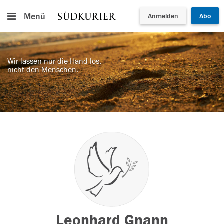
Menü
Anmelden
Abo
Wir lassen nur die Hand los,
nicht den Menschen.
Leonhard Gnann