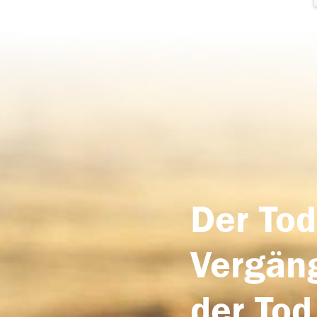
Der Tod
Vergäng
der Tod