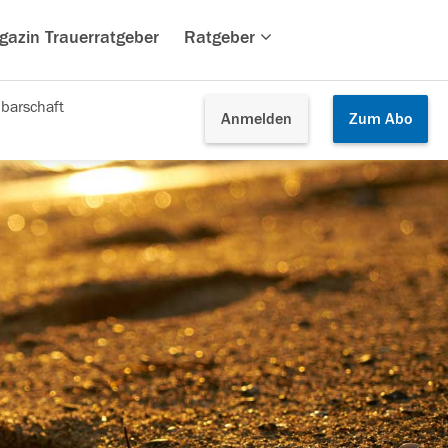
gazin Trauerratgeber
Ratgeber
barschaft
Anmelden
Zum
Abo