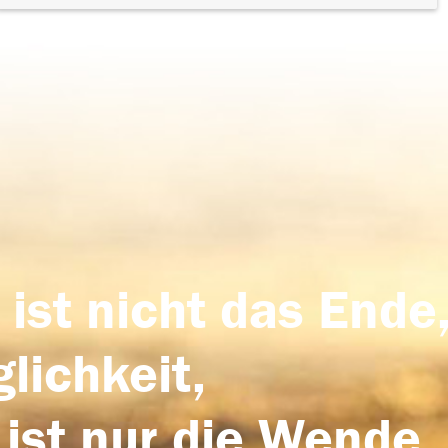
 ist nicht das Ende,
lichkeit,
 ist nur die Wende,