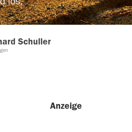
d los,
ard Schuller
ngen
Anzeige