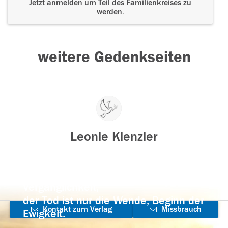
Jetzt anmelden um Teil des Familienkreises zu
werden.
weitere Gedenkseiten
Leonie Kienzler
Der Tod ist nicht das Ende, nicht die
Vergänglichkeit,
der Tod ist nur die Wende, Beginn der
Kontakt zum Verlag
Missbrauch
Ewigkeit.
aufnehmen
melden