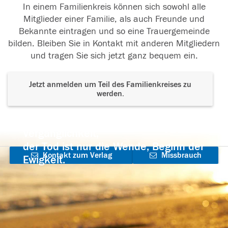
In einem Familienkreis können sich sowohl alle
Mitglieder einer Familie, als auch Freunde und
Bekannte eintragen und so eine Trauergemeinde
bilden. Bleiben Sie in Kontakt mit anderen Mitgliedern
und tragen Sie sich jetzt ganz bequem ein.
Jetzt anmelden um Teil des Familienkreises zu
werden.
Der Tod ist nicht das Ende, nicht die
Vergänglichkeit,
der Tod ist nur die Wende, Beginn der
Kontakt zum Verlag
Missbrauch
Ewigkeit.
aufnehmen
melden