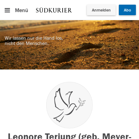
Menü
Anmelden
Abo
Wir lassen nur die Hand los,
nicht den Menschen.
Leonore Terjung (geb. Meyer-