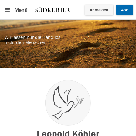
Menü
Anmelden
Abo
Wir lassen nur die Hand los,
nicht den Menschen.
Leopold Köhler