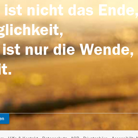
 ist nicht das Ende,
lichkeit,
 ist nur die Wende,
t.
en