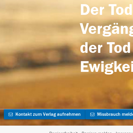
Der Tod
Vergäng
der Tod
Ewigkei
Kontakt zum Verlag aufnehmen
Missbrauch meld