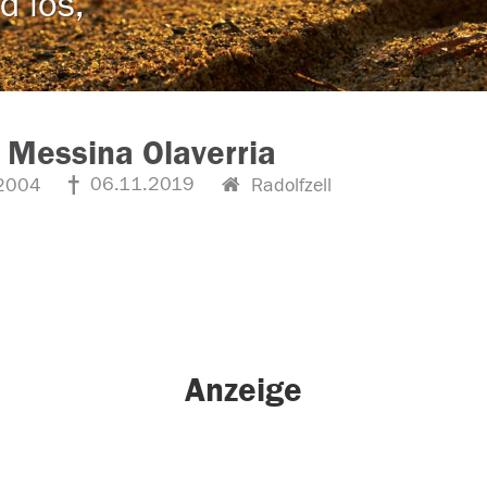
d los,
 Messina Olaverria
06.11.2019
2004
Radolfzell
Anzeige