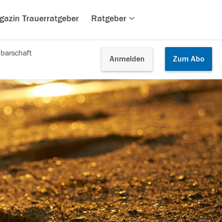
gazin Trauerratgeber
Ratgeber
barschaft
Anmelden
Zum
Abo