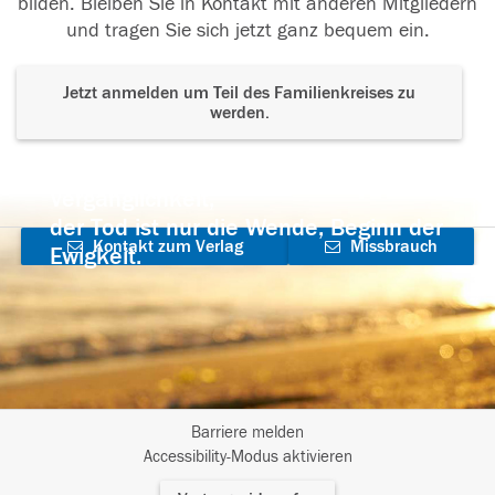
bilden. Bleiben Sie in Kontakt mit anderen Mitgliedern
und tragen Sie sich jetzt ganz bequem ein.
Jetzt anmelden um Teil des Familienkreises zu
werden.
Der Tod ist nicht das Ende, nicht die
Vergänglichkeit,
der Tod ist nur die Wende, Beginn der
Kontakt zum Verlag
Missbrauch
Ewigkeit.
aufnehmen
melden
Barriere melden
I
Accessibility-Modus aktivieren
m