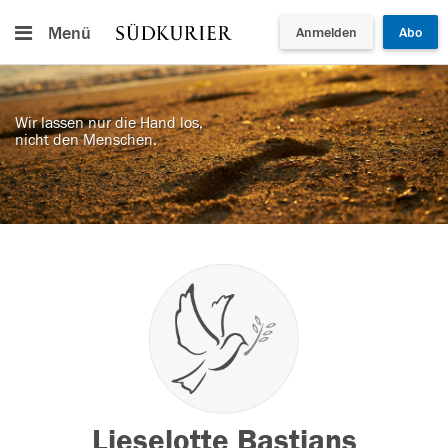
Menü
Anmelden
Abo
Wir lassen nur die Hand los,
nicht den Menschen.
Lieselotte Bastians