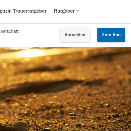
gazin Trauerratgeber
Ratgeber
barschaft
Anmelden
Zum
Abo