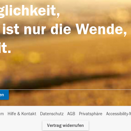
lichkeit,
 ist nur die Wende,
t.
en
I
um
Hilfe & Kontakt
Datenschutz
AGB
Privatsphäre
Accessibility
m
Vertrag widerrufen
A