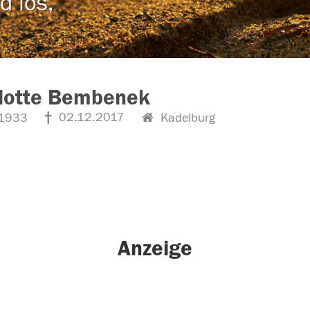
d los,
elotte Bembenek
02.12.2017
1933
Kadelburg
Anzeige