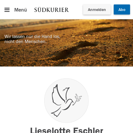
Menü
Anmelden
Abo
Wir lassen nur die Hand los,
nicht den Menschen.
Lieselotte Eschler