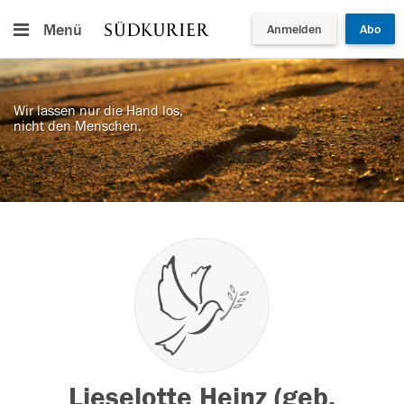
Menü
Anmelden
Abo
Wir lassen nur die Hand los,
nicht den Menschen.
Lieselotte Heinz (geb.