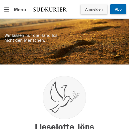
Menü
Anmelden
Abo
Wir lassen nur die Hand los,
nicht den Menschen.
Lieselotte Jöns