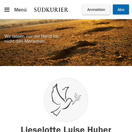
Menü
Anmelden
Abo
Wir lassen nur die Hand los,
nicht den Menschen.
Lieselotte Luise Huber