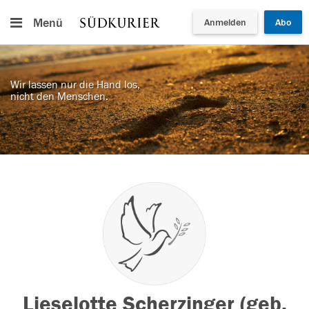
Menü
Anmelden
Abo
Wir lassen nur die Hand los,
nicht den Menschen.
Lieselotte Scherzinger (geb.