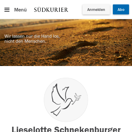
Menü
Anmelden
Abo
Wir lassen nur die Hand los,
nicht den Menschen.
Lieselotte Schnekenburger