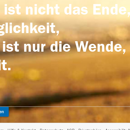
 ist nicht das Ende,
lichkeit,
 ist nur die Wende,
t.
en