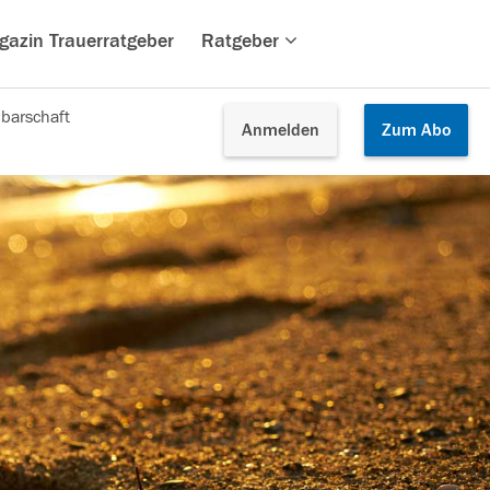
gazin Trauerratgeber
Ratgeber
barschaft
Anmelden
Zum
Abo