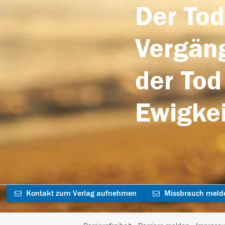
Der Tod
Vergäng
der Tod
Ewigkei
Kontakt zum Verlag aufnehmen
Missbrauch meld