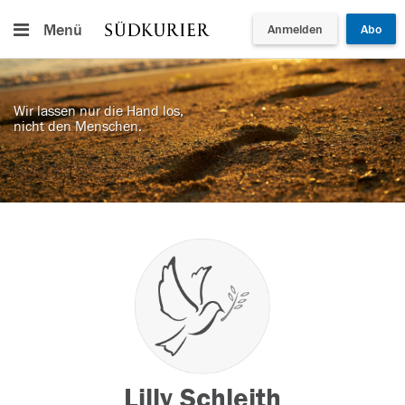
Menü
Anmelden
Abo
Wir lassen nur die Hand los,
nicht den Menschen.
Lilly Schleith