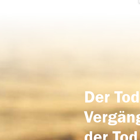
Der Tod
Vergäng
der Tod