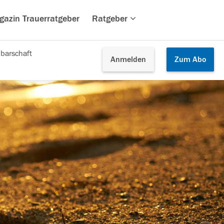
gazin Trauerratgeber
Ratgeber
barschaft
Anmelden
Zum
Abo