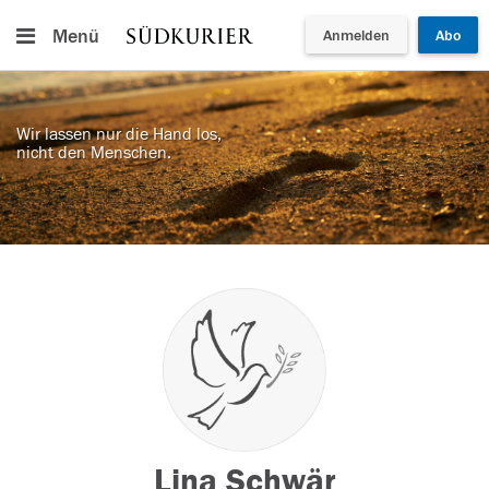
Menü
Anmelden
Abo
Wir lassen nur die Hand los,
nicht den Menschen.
Lina Schwär