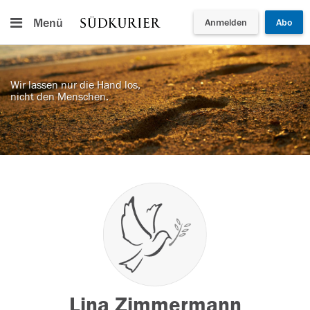
Menü
Anmelden
Abo
Wir lassen nur die Hand los,
nicht den Menschen.
Lina Zimmermann