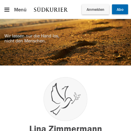
Menü
Anmelden
Abo
Wir lassen nur die Hand los,
nicht den Menschen.
Lina Zimmermann