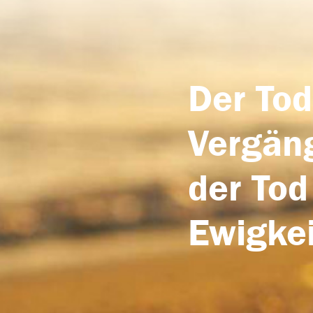
Der Tod
Vergäng
der Tod
Ewigkei