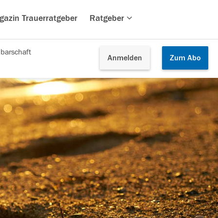
gazin Trauerratgeber
Ratgeber
barschaft
Anmelden
Zum
Abo