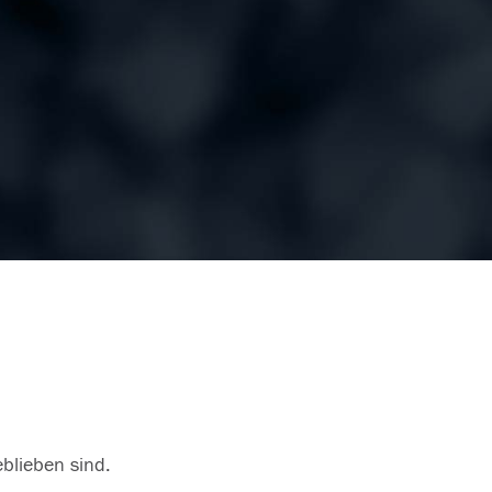
eblieben sind.