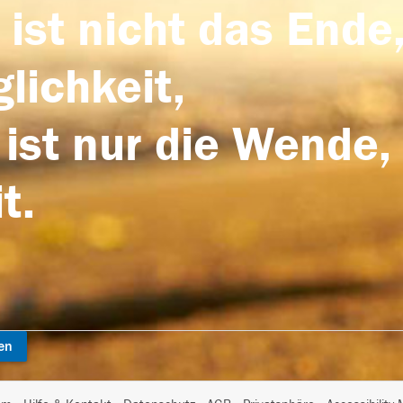
 ist nicht das Ende,
lichkeit,
 ist nur die Wende,
t.
en