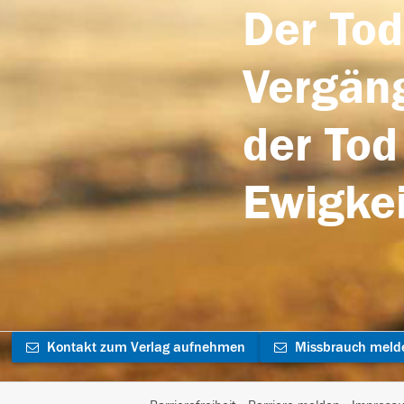
Der Tod
Vergäng
der Tod
Ewigkei
Kontakt zum Verlag aufnehmen
Missbrauch meld