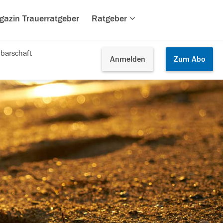
gazin Trauerratgeber
Ratgeber
barschaft
Anmelden
Zum
Abo