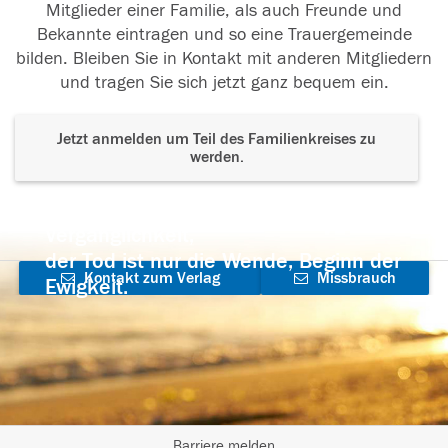
Mitglieder einer Familie, als auch Freunde und
Bekannte eintragen und so eine Trauergemeinde
bilden. Bleiben Sie in Kontakt mit anderen Mitgliedern
und tragen Sie sich jetzt ganz bequem ein.
Jetzt anmelden um Teil des Familienkreises zu
werden.
Der Tod ist nicht das Ende, nicht die
Vergänglichkeit,
der Tod ist nur die Wende, Beginn der
Kontakt zum Verlag
Missbrauch
Ewigkeit.
aufnehmen
melden
Barriere melden