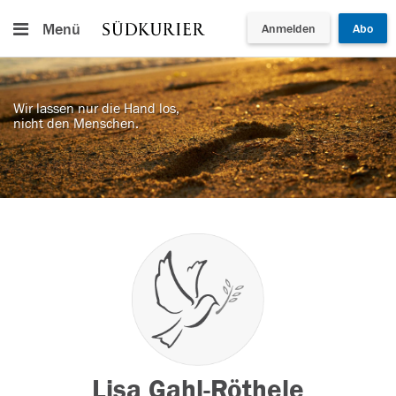
Menü
Anmelden
Abo
Wir lassen nur die Hand los,
nicht den Menschen.
Lisa Gahl-Röthele