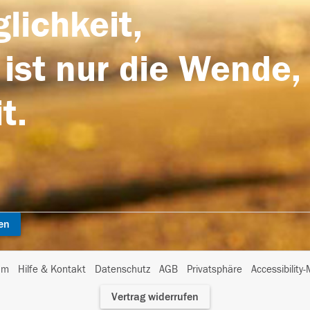
lichkeit,
 ist nur die Wende,
t.
en
I
um
Hilfe & Kontakt
Datenschutz
AGB
Privatsphäre
Accessibility
m
Vertrag widerrufen
A