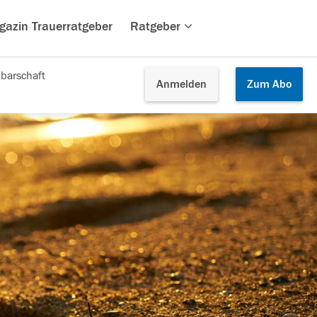
gazin Trauerratgeber
Ratgeber
barschaft
Anmelden
Zum
Abo