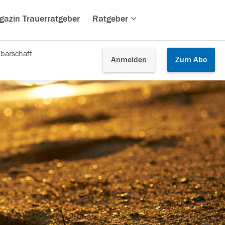
gazin Trauerratgeber
Ratgeber
barschaft
Anmelden
Zum
Abo