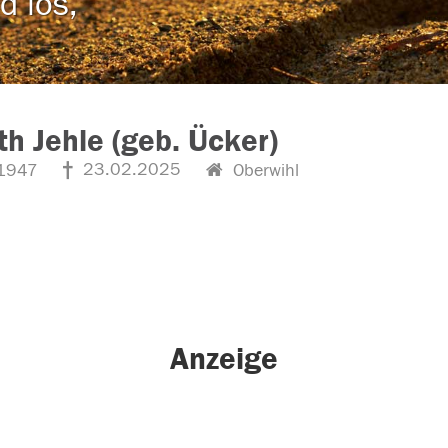
d los,
th Jehle (geb. Ücker)
23.02.2025
1947
Oberwihl
Anzeige