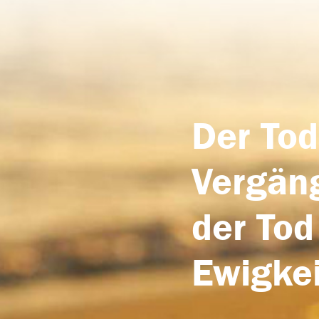
Der Tod
Vergäng
der Tod
Ewigkei