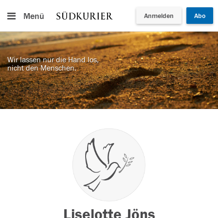
Menü
Anmelden
Abo
Wir lassen nur die Hand los,
nicht den Menschen.
Liselotte Jöns