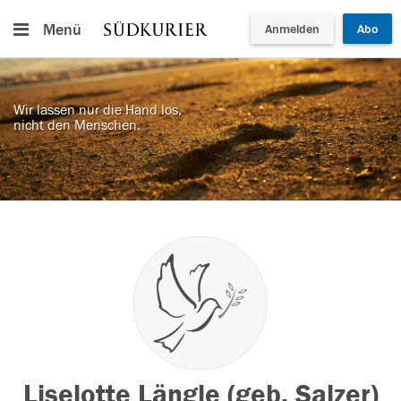
Menü
Anmelden
Abo
Wir lassen nur die Hand los,
nicht den Menschen.
Liselotte Längle (geb. Salzer)