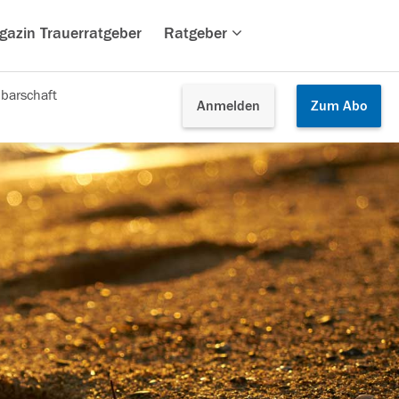
gazin Trauerratgeber
Ratgeber
barschaft
Anmelden
Zum
Abo