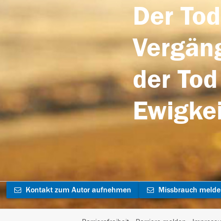
Der Tod
Vergäng
der Tod
Ewigkei
Kontakt zum Autor aufnehmen
Missbrauch meld