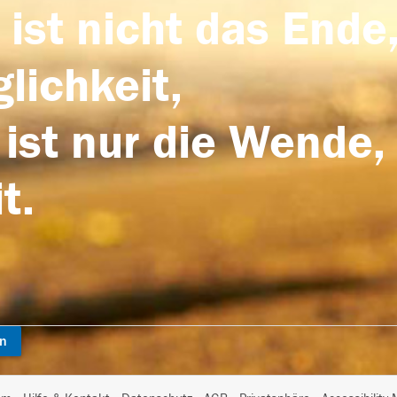
 ist nicht das Ende,
lichkeit,
 ist nur die Wende,
t.
en