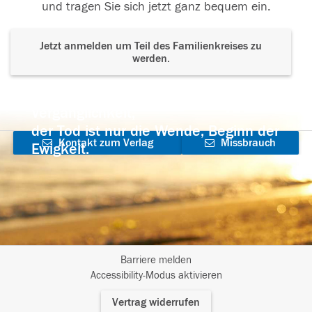
und tragen Sie sich jetzt ganz bequem ein.
Jetzt anmelden um Teil des Familienkreises zu
werden.
Der Tod ist nicht das Ende, nicht die
Vergänglichkeit,
der Tod ist nur die Wende, Beginn der
Kontakt zum Verlag
Missbrauch
Ewigkeit.
aufnehmen
melden
Barriere melden
I
Accessibility-Modus aktivieren
m
Vertrag widerrufen