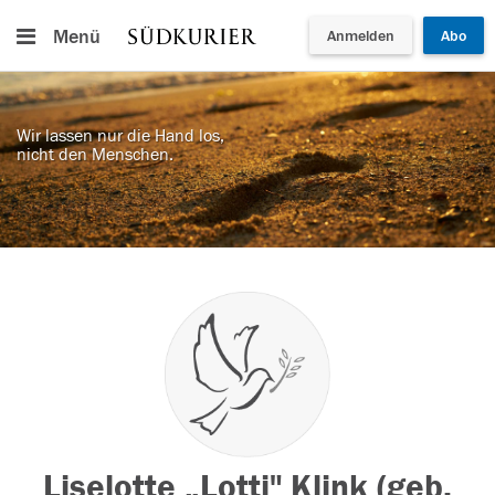
Menü
Anmelden
Abo
Wir lassen nur die Hand los,
nicht den Menschen.
Liselotte „Lotti" Klink (geb.