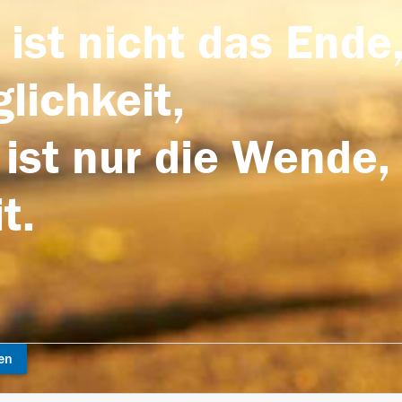
 ist nicht das Ende,
lichkeit,
 ist nur die Wende,
t.
en