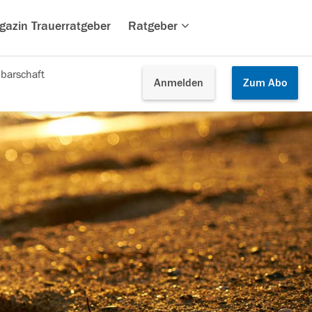
gazin Trauerratgeber
Ratgeber
barschaft
Anmelden
Zum
Abo