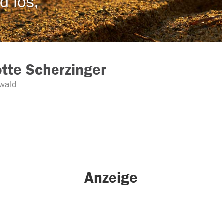
d los,
otte Scherzinger
wald
Anzeige