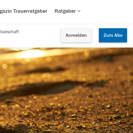
gazin Trauerratgeber
Ratgeber
barschaft
Anmelden
Zum
Abo