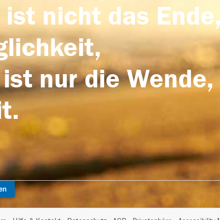
 ist nicht das Ende,
lichkeit,
 ist nur die Wende,
t.
en