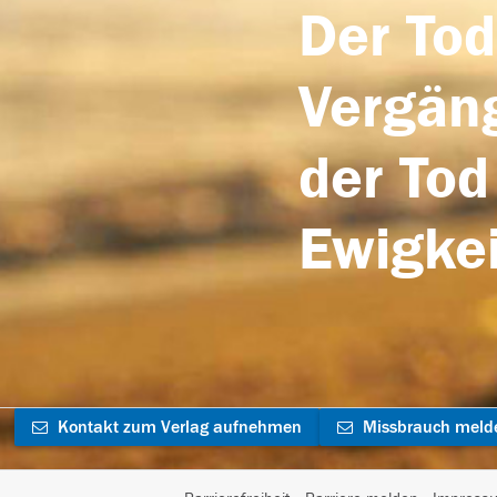
Der Tod
Vergäng
der Tod
Ewigkei
Kontakt zum Verlag aufnehmen
Missbrauch meld