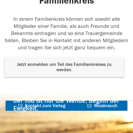
Familienkreis
In einem Familienkreis können sich sowohl alle
Mitglieder einer Familie, als auch Freunde und
Bekannte eintragen und so eine Trauergemeinde
bilden. Bleiben Sie in Kontakt mit anderen Mitgliedern
und tragen Sie sich jetzt ganz bequem ein.
Jetzt anmelden um Teil des Familienkreises zu
werden.
Der Tod ist nicht das Ende, nicht die
Vergänglichkeit,
der Tod ist nur die Wende, Beginn der
Kontakt zum Verlag
Missbrauch
Ewigkeit.
aufnehmen
melden