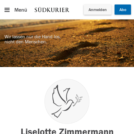
Menü
Anmelden
Abo
Wir lassen nur die Hand los,
nicht den Menschen.
Liselotte Zimmermann