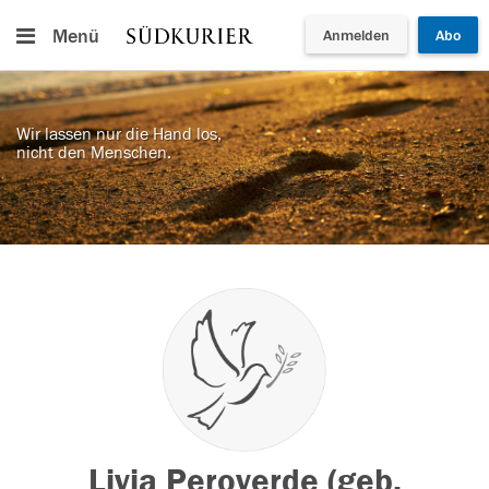
Menü
Anmelden
Abo
Wir lassen nur die Hand los,
nicht den Menschen.
Livia Peroverde (geb.